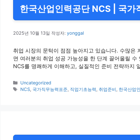
한국산업인력공단 NCS | 국가
2025년 10월 13일
작성자:
yonggal
취업 시장의 문턱이 점점 높아지고 있습니다. 수많은 지
면 여러분의 취업 성공 가능성을 한 단계 끌어올릴 수
NCS를 명쾌하게 이해하고, 실질적인 준비 전략까지 알아보
카
Uncategorized
테
태
NCS
,
국가직무능력표준
,
직업기초능력
,
취업준비
,
한국산업
고
그
리