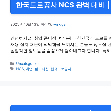
한국도로공사 NCS 완벽 대비 |
2025년 10월 13일
작성자:
yonggal
안녕하세요, 취업 준비생 여러분! 대한민국의 도로를
채용 절차 때문에 막막함을 느끼시는 분들도 많으실 텐
실질적인 정보들을 꼼꼼하게 담아내고자 합니다. 특히
카
Uncategorized
테
태
NCS
,
취업
,
필기시험
,
한국도로공사
고
그
리