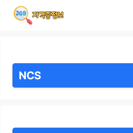
컨
텐
츠
로
건
너
뛰
기
NCS