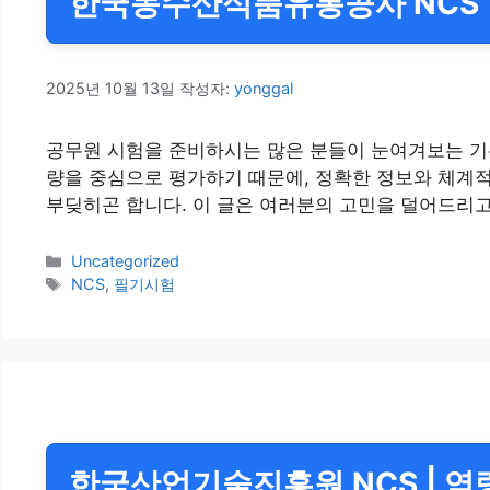
한국농수산식품유통공사 NCS | 
2025년 10월 13일
작성자:
yonggal
공무원 시험을 준비하시는 많은 분들이 눈여겨보는 기관
량을 중심으로 평가하기 때문에, 정확한 정보와 체계적인
부딪히곤 합니다. 이 글은 여러분의 고민을 덜어드리고
카
Uncategorized
테
태
NCS
,
필기시험
고
그
리
한국산업기술진흥원 NCS | 역량