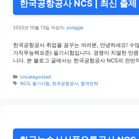
한국공항공사 NCS | 최신 출제 
2025년 10월 13일
작성자:
yonggal
한국공항공사 취업을 꿈꾸는 여러분, 안녕하세요! 수많
가직무능력표준) 필기시험입니다. 경쟁이 치열한 만큼,
니다. 본 블로그 글에서는 한국공항공사 NCS의 전반
카
Uncategorized
테
태
NCS
,
필기시험
,
한국공항공사
,
합격전략
고
그
리