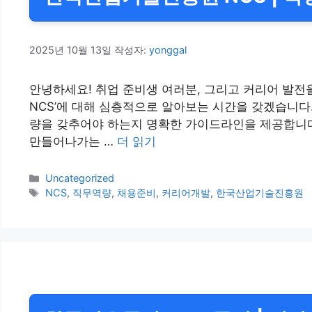
2025년 10월 13일
작성자:
yonggal
안녕하세요! 취업 준비생 여러분, 그리고 커리어 발전
NCS’에 대해 심층적으로 알아보는 시간을 갖겠습니다
량을 갖추어야 하는지 명확한 가이드라인을 제공합니다.
만들어나가는 …
더 읽기
카
Uncategorized
테
태
NCS
,
직무역량
,
채용준비
,
커리어개발
,
한국산업기술진흥원
고
그
리