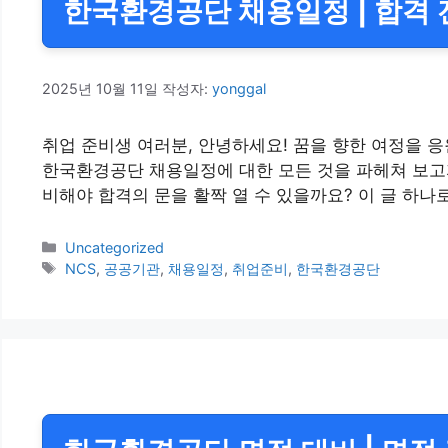
한국환경공단 채용일정 | 합격 전
2025년 10월 11일
작성자:
yonggal
취업 준비생 여러분, 안녕하세요! 꿈을 향한 여정을 
한국환경공단 채용일정에 대한 모든 것을 파헤쳐 보고
비해야 합격의 문을 활짝 열 수 있을까요? 이 글 하
카
Uncategorized
테
태
NCS
,
공공기관
,
채용일정
,
취업준비
,
한국환경공단
고
그
리