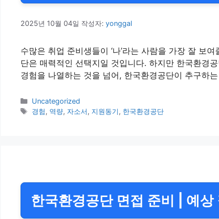
2025년 10월 04일
작성자:
yonggal
수많은 취업 준비생들이 ‘나’라는 사람을 가장 잘 보
단은 매력적인 선택지일 것입니다. 하지만 한국환경공
경험을 나열하는 것을 넘어, 한국환경공단이 추구하는
카
Uncategorized
테
태
경험
,
역량
,
자소서
,
지원동기
,
한국환경공단
고
그
리
한국환경공단 면접 준비 | 예상