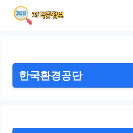
컨
텐
츠
로
건
너
뛰
기
한국환경공단