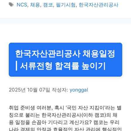
테
태
NCS
,
채용
,
캠코
,
필기시험
,
한국자산관리공사
고
그
리
한국자산관리공사 채용일정
| 서류전형 합격률 높이기
2025년 10월 07일
작성자:
yonggal
취업 준비생 여러분, 혹시 ‘국민 자산 지킴이’라는 별
칭으로 불리는 한국자산관리공사(이하 캠코)의 채
용 일정을 손꼽아 기다리고 계신가요? 캠코는 우리
나라 경제의 안정과 효율적인 자산 관리에 핵심적인