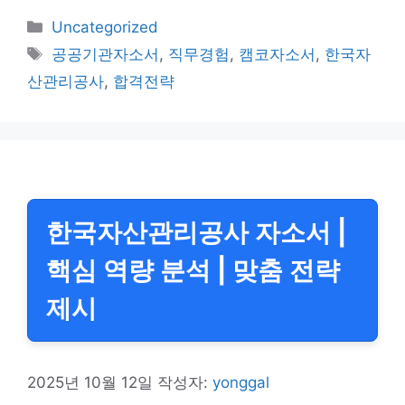
카
Uncategorized
테
태
공공기관자소서
,
직무경험
,
캠코자소서
,
한국자
고
그
산관리공사
,
합격전략
리
한국자산관리공사 자소서 |
핵심 역량 분석 | 맞춤 전략
제시
2025년 10월 12일
작성자:
yonggal