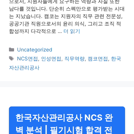
으로서, 지원자들에게 요구하는 역량과 자질 또한
남다를 것입니다. 단순히 스펙만으로 평가받는 시대
는 지났습니다. 캠코는 지원자의 직무 관련 전문성,
공공기관 직원으로서의 윤리 의식, 그리고 조직 적
합성까지 다각적으로 …
더 읽기
카
Uncategorized
테
태
NCS면접
,
인성면접
,
직무역량
,
캠코면접
,
한국
고
그
자산관리공사
리
한국자산관리공사 NCS 완
벽 분석 | 필기시험 합격 전