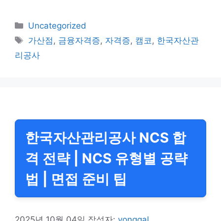
카
Uncategorized
테
태
가산점
,
금융자격증
,
자격증
,
캠코
,
한국자산관
고
그
리공사
리
한국자산관리공사 NCS 합
격 전략 | NCS 유형별 공략
법 | 면접 준비 팁
2025년 10월 04일
작성자:
yonggal