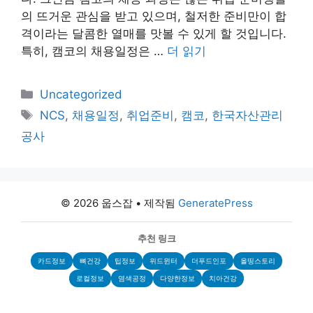
의 뜨거운 관심을 받고 있으며, 철저한 준비만이 합
격이라는 달콤한 열매를 맛볼 수 있게 할 것입니다.
특히, 캠코의 채용일정은 …
더 읽기
카
Uncategorized
테
태
NCS
,
채용일정
,
취업준비
,
캠코
,
한국자산관리
고
그
공사
리
© 2026 웁스잡
• 제작됨
GeneratePress
추천 링크
카드정보
뼈건강
팁정보
위드윈터
더푸드인포
올띵스토리
로컬정보
염색공정
다양한정보
치아건강