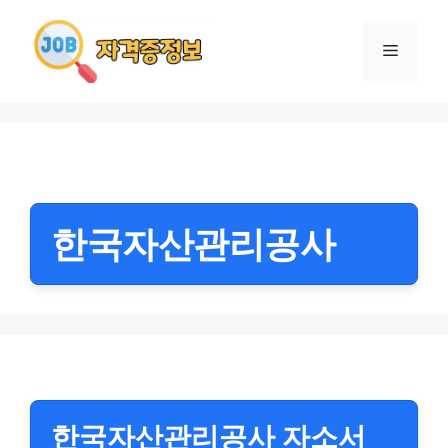
컨
텐
메
츠
로
뉴
건
너
뛰
기
한국자산관리공사
한국자산관리공사 자소서