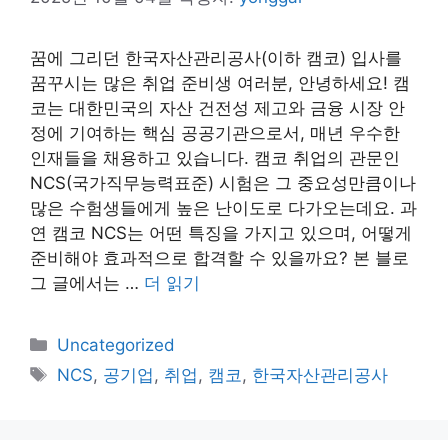
꿈에 그리던 한국자산관리공사(이하 캠코) 입사를
꿈꾸시는 많은 취업 준비생 여러분, 안녕하세요! 캠
코는 대한민국의 자산 건전성 제고와 금융 시장 안
정에 기여하는 핵심 공공기관으로서, 매년 우수한
인재들을 채용하고 있습니다. 캠코 취업의 관문인
NCS(국가직무능력표준) 시험은 그 중요성만큼이나
많은 수험생들에게 높은 난이도로 다가오는데요. 과
연 캠코 NCS는 어떤 특징을 가지고 있으며, 어떻게
준비해야 효과적으로 합격할 수 있을까요? 본 블로
그 글에서는 …
더 읽기
카
Uncategorized
테
태
NCS
,
공기업
,
취업
,
캠코
,
한국자산관리공사
고
그
리