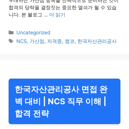
우대하는 가산점 항목을 전략적으로 준비하는 것이
합격의 당락을 결정짓는 중요한 열쇠가 될 수 있습
니다. 본 블로그 …
더 읽기
카
Uncategorized
테
태
NCS
,
가산점
,
자격증
,
캠코
,
한국자산관리공사
고
그
리
한국자산관리공사 면접 완
벽 대비 | NCS 직무 이해 |
합격 전략