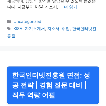
제공하여, 당신의 합격을 앞당길 수 있도록 돕겠습
니다. 지금부터 KISA 자소서, …
더 읽기
카
Uncategorized
테
태
KISA
,
자기소개서
,
자소서
,
취업
,
한국인터넷진
고
그
흥원
리
한국인터넷진흥원 면접: 성
공 전략 | 경험 질문 대비 |
직무 역량 어필