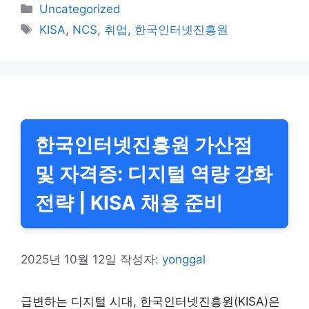
카
Uncategorized
테
태
KISA
,
NCS
,
취업
,
한국인터넷진흥원
고
그
리
한국인터넷진흥원 가산점
및 자격증: 디지털 역량 강화
전략 | KISA 채용 준비
2025년 10월 12일
작성자:
yonggal
급변하는 디지털 시대, 한국인터넷진흥원(KISA)은