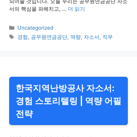
되어줄 것입니다. 오늘 우리는 공무원연금공단 자소
서의 핵심을 파헤치고, …
더 읽기
카
Uncategorized
테
태
경험
,
공무원연금공단
,
역량
,
자소서
,
직무
고
그
리
한국지역난방공사 자소서:
경험 스토리텔링 | 역량 어필
전략