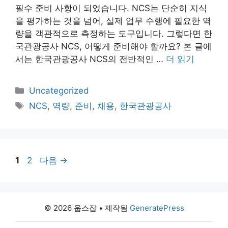
필수 준비 사항이 되었습니다. NCS는 단순히 지식
을 평가하는 것을 넘어, 실제 업무 수행에 필요한 역
량을 객관적으로 측정하는 도구입니다. 그렇다면 한
국관광공사 NCS, 어떻게 준비해야 할까요? 본 글에
서는 한국관광공사 NCS의 전반적인 …
더 읽기
카
Uncategorized
테
태
NCS
,
역량
,
준비
,
채용
,
한국관광공사
고
그
리
페
페
1
2
다음
→
이
이
지
지
© 2026 웁스잡
• 제작됨
GeneratePress