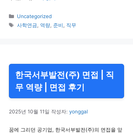
카
Uncategorized
테
태
사학연금
,
역량
,
준비
,
직무
고
그
리
한국서부발전(주) 면접 | 직
무 역량 | 면접 후기
2025년 10월 11일
작성자:
yonggal
꿈에 그리던 공기업, 한국서부발전(주)의 면접을 앞