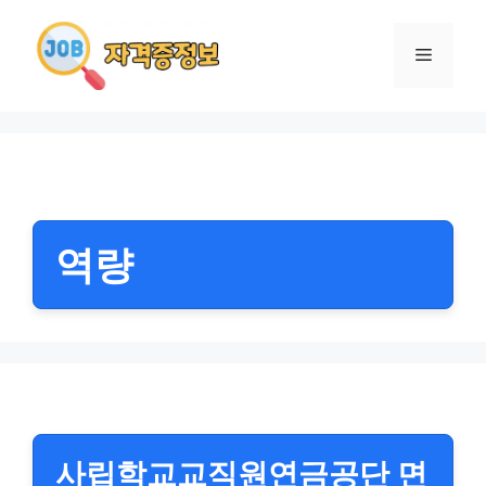
컨
텐
메
츠
로
뉴
건
너
뛰
기
역량
사립학교교직원연금공단 면