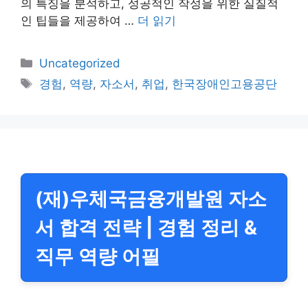
의 특징을 분석하고, 성공적인 작성을 위한 실질적
인 팁들을 제공하여 …
더 읽기
카
Uncategorized
테
태
경험
,
역량
,
자소서
,
취업
,
한국장애인고용공단
고
그
리
(재)우체국금융개발원 자소
서 합격 전략 | 경험 정리 &
직무 역량 어필