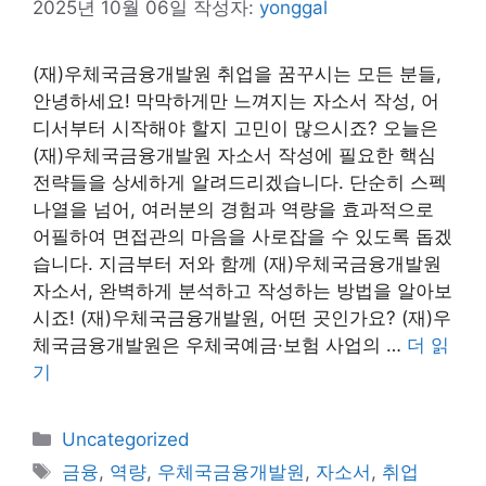
2025년 10월 06일
작성자:
yonggal
(재)우체국금융개발원 취업을 꿈꾸시는 모든 분들,
안녕하세요! 막막하게만 느껴지는 자소서 작성, 어
디서부터 시작해야 할지 고민이 많으시죠? 오늘은
(재)우체국금융개발원 자소서 작성에 필요한 핵심
전략들을 상세하게 알려드리겠습니다. 단순히 스펙
나열을 넘어, 여러분의 경험과 역량을 효과적으로
어필하여 면접관의 마음을 사로잡을 수 있도록 돕겠
습니다. 지금부터 저와 함께 (재)우체국금융개발원
자소서, 완벽하게 분석하고 작성하는 방법을 알아보
시죠! (재)우체국금융개발원, 어떤 곳인가요? (재)우
체국금융개발원은 우체국예금·보험 사업의 …
더 읽
기
카
Uncategorized
테
태
금융
,
역량
,
우체국금융개발원
,
자소서
,
취업