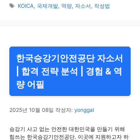
테
태
KOICA
,
국제개발
,
역량
,
자소서
,
작성법
고
그
리
한국승강기안전공단 자소서
| 합격 전략 분석 | 경험 & 역
량 어필
2025년 10월 08일
작성자:
yonggal
승강기 사고 없는 안전한 대한민국을 만들기 위해
힘쓰는 한국승강기안전공단. 이곳에 지원하고자 하