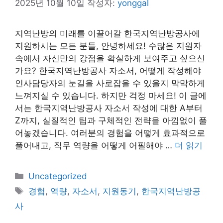
2025년 10월 10일
작성자:
yonggal
지역난방의 미래를 이끌어갈 한국지역난방공사에
지원하시는 모든 분들, 안녕하세요! 수많은 지원자
속에서 자신만의 강점을 확실하게 보여주고 싶으신
가요? 한국지역난방공사 자소서, 어떻게 작성해야
인사담당자의 눈길을 사로잡을 수 있을지 막막하게
느껴지실 수 있습니다. 하지만 걱정 마세요! 이 글에
서는 한국지역난방공사 자소서 작성에 대한 A부터
Z까지, 실질적인 팁과 구체적인 전략을 아낌없이 풀
어놓겠습니다. 여러분의 경험을 어떻게 효과적으로
풀어내고, 직무 역량을 어떻게 어필해야 …
더 읽기
카
Uncategorized
테
태
경험
,
역량
,
자소서
,
지원동기
,
한국지역난방공
고
그
사
리