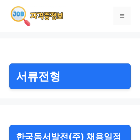
컨
텐
메
츠
로
뉴
건
너
뛰
기
서류전형
한국동서발전(주) 채용일정