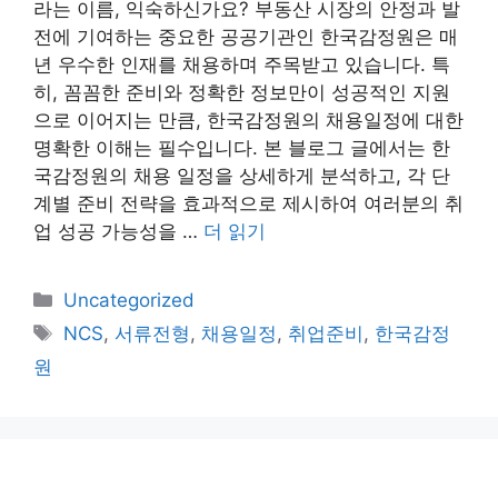
라는 이름, 익숙하신가요? 부동산 시장의 안정과 발
전에 기여하는 중요한 공공기관인 한국감정원은 매
년 우수한 인재를 채용하며 주목받고 있습니다. 특
히, 꼼꼼한 준비와 정확한 정보만이 성공적인 지원
으로 이어지는 만큼, 한국감정원의 채용일정에 대한
명확한 이해는 필수입니다. 본 블로그 글에서는 한
국감정원의 채용 일정을 상세하게 분석하고, 각 단
계별 준비 전략을 효과적으로 제시하여 여러분의 취
업 성공 가능성을 …
더 읽기
카
Uncategorized
테
태
NCS
,
서류전형
,
채용일정
,
취업준비
,
한국감정
고
그
원
리