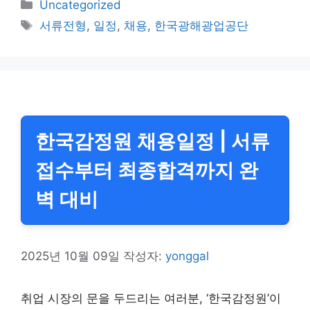
카
Uncategorized
테
태
서류전형
,
일정
,
채용
,
한국광해광업공단
고
그
리
한국감정원 채용일정 | 서류
접수부터 최종합격까지 완
벽 대비
2025년 10월 09일
작성자:
yonggal
취업 시장의 문을 두드리는 여러분, ‘한국감정원’이