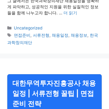
그 글에서는 한국과학창의재단 채용일정을 명확하
게 파악하고, 성공적인 지원을 위한 실질적인 정보
들을 함께 나누고자 합니다. …
더 읽기
카
Uncategorized
테
태
면접준비
,
서류전형
,
채용일정
,
채용정보
,
한국
고
그
과학창의재단
리
대한무역투자진흥공사 채용
일정 | 서류전형 꿀팁 | 면접
준비 전략