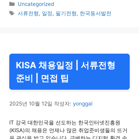
카
Uncategorized
테
태
서류전형
,
일정
,
필기전형
,
한국동서발전
고
그
리
KISA 채용일정 | 서류전형
준비 | 면접 팁
2025년 10월 12일
작성자:
yonggal
IT 강국 대한민국을 선도하는 한국인터넷진흥원
(KISA)의 채용은 언제나 많은 취업준비생들의 뜨거
운 관심을 받고 있습니다. 급변하는 디지털 환경 속