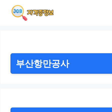
컨
텐
츠
로
건
너
뛰
기
부산항만공사