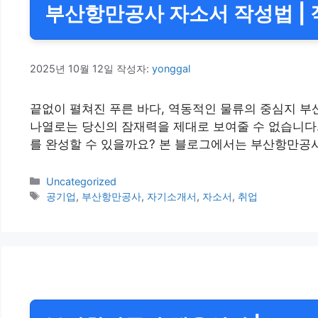
부산항만공사 자소서 작성법 | 
2025년 10월 12일
작성자:
yonggal
끝없이 펼쳐진 푸른 바다, 역동적인 물류의 중심지 부
나열로는 당신의 잠재력을 제대로 보여줄 수 없습니다
를 완성할 수 있을까요? 본 블로그에서는 부산항만공사
카
Uncategorized
테
태
공기업
,
부산항만공사
,
자기소개서
,
자소서
,
취업
고
그
리