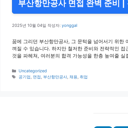
부산항만공사 면접 완벽 준비 | 
2025년 10월 04일
작성자:
yonggal
꿈에 그리던 부산항만공사, 그 문턱을 넘어서기 위한 
껴질 수 있습니다. 하지만 철저한 준비와 전략적인 
것을 파헤쳐, 여러분의 합격 가능성을 한층 높여줄 실
카
Uncategorized
테
태
공기업
,
면접
,
부산항만공사
,
채용
,
취업
고
그
리