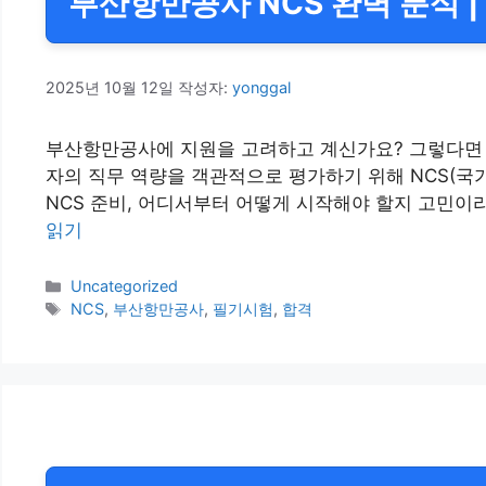
부산항만공사 NCS 완벽 분석 |
2025년 10월 12일
작성자:
yonggal
부산항만공사에 지원을 고려하고 계신가요? 그렇다면 
자의 직무 역량을 객관적으로 평가하기 위해 NCS(
NCS 준비, 어디서부터 어떻게 시작해야 할지 고민이
읽기
카
Uncategorized
테
태
NCS
,
부산항만공사
,
필기시험
,
합격
고
그
리