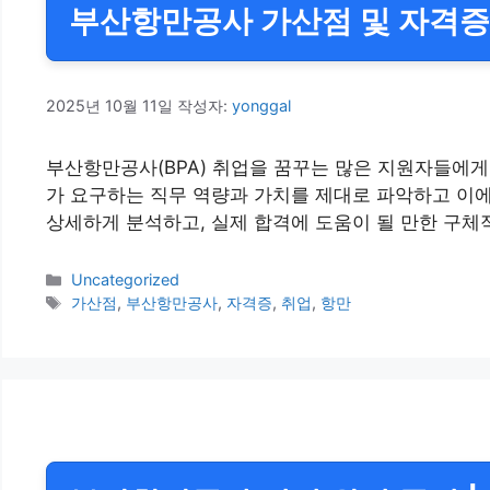
부산항만공사 가산점 및 자격증 |
2025년 10월 11일
작성자:
yonggal
부산항만공사(BPA) 취업을 꿈꾸는 많은 지원자들에게
가 요구하는 직무 역량과 가치를 제대로 파악하고 이에
상세하게 분석하고, 실제 합격에 도움이 될 만한 구
카
Uncategorized
테
태
가산점
,
부산항만공사
,
자격증
,
취업
,
항만
고
그
리