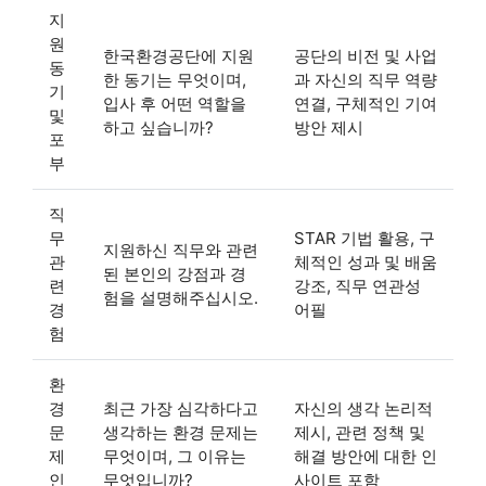
지
원
한국환경공단에 지원
공단의 비전 및 사업
동
한 동기는 무엇이며,
과 자신의 직무 역량
기
입사 후 어떤 역할을
연결, 구체적인 기여
및
하고 싶습니까?
방안 제시
포
부
직
무
STAR 기법 활용, 구
지원하신 직무와 관련
관
체적인 성과 및 배움
된 본인의 강점과 경
련
강조, 직무 연관성
험을 설명해주십시오.
경
어필
험
환
경
최근 가장 심각하다고
자신의 생각 논리적
문
생각하는 환경 문제는
제시, 관련 정책 및
제
무엇이며, 그 이유는
해결 방안에 대한 인
인
무엇입니까?
사이트 포함