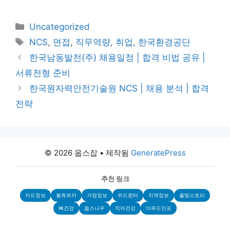
카
Uncategorized
테
태
NCS
,
면접
,
직무역량
,
취업
,
한국환경공단
고
그
한국남동발전(주) 채용일정 | 합격 비법 공유 |
리
서류전형 준비
한국원자력안전기술원 NCS | 채용 분석 | 합격
전략
© 2026 웁스잡
• 제작됨
GeneratePress
추천 링크
카드정보
봉쥬르카
가정정보
위드윈터
지역정보
올띵스토리
뼈건강
웁스나우
치아건강
더푸드인포