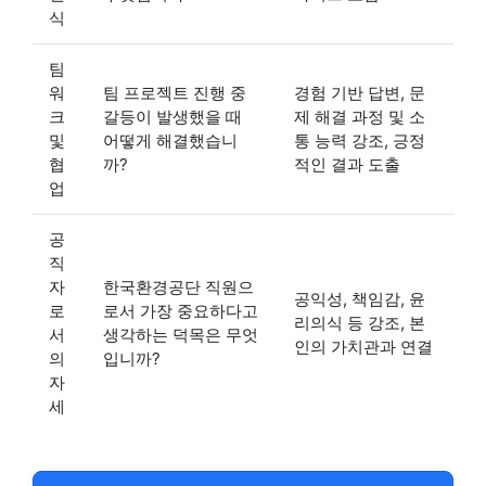
식
팀
워
팀 프로젝트 진행 중
경험 기반 답변, 문
크
갈등이 발생했을 때
제 해결 과정 및 소
및
어떻게 해결했습니
통 능력 강조, 긍정
협
까?
적인 결과 도출
업
공
직
자
한국환경공단 직원으
공익성, 책임감, 윤
로
로서 가장 중요하다고
리의식 등 강조, 본
서
생각하는 덕목은 무엇
인의 가치관과 연결
의
입니까?
자
세