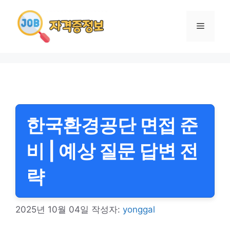
컨
텐
메
츠
로
뉴
건
너
뛰
기
한국환경공단 면접 준
비 | 예상 질문 답변 전
략
2025년 10월 04일
작성자:
yonggal