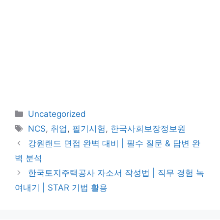
카
Uncategorized
테
태
NCS
,
취업
,
필기시험
,
한국사회보장정보원
고
그
강원랜드 면접 완벽 대비 | 필수 질문 & 답변 완
리
벽 분석
한국토지주택공사 자소서 작성법 | 직무 경험 녹
여내기 | STAR 기법 활용