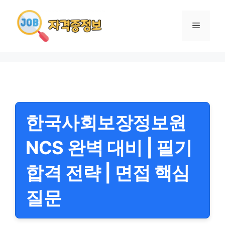
컨
텐
메
츠
로
뉴
건
너
뛰
기
한국사회보장정보원
NCS 완벽 대비 | 필기
합격 전략 | 면접 핵심
질문