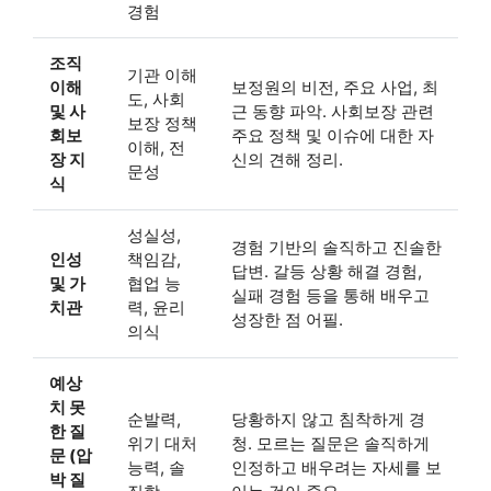
경험
조직
기관 이해
이해
보정원의 비전, 주요 사업, 최
도, 사회
및 사
근 동향 파악. 사회보장 관련
보장 정책
회보
주요 정책 및 이슈에 대한 자
이해, 전
장 지
신의 견해 정리.
문성
식
성실성,
경험 기반의 솔직하고 진솔한
인성
책임감,
답변. 갈등 상황 해결 경험,
및 가
협업 능
실패 경험 등을 통해 배우고
치관
력, 윤리
성장한 점 어필.
의식
예상
치 못
순발력,
당황하지 않고 침착하게 경
한 질
위기 대처
청. 모르는 질문은 솔직하게
문 (압
능력, 솔
인정하고 배우려는 자세를 보
박 질