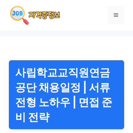
컨
텐
메
츠
로
뉴
건
너
뛰
기
사립학교교직원연금
공단 채용일정 | 서류
전형 노하우 | 면접 준
비 전략