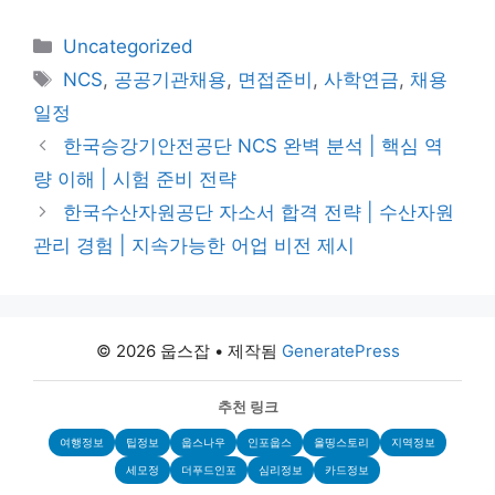
카
Uncategorized
테
태
NCS
,
공공기관채용
,
면접준비
,
사학연금
,
채용
고
그
일정
리
한국승강기안전공단 NCS 완벽 분석 | 핵심 역
량 이해 | 시험 준비 전략
한국수산자원공단 자소서 합격 전략 | 수산자원
관리 경험 | 지속가능한 어업 비전 제시
© 2026 웁스잡
• 제작됨
GeneratePress
추천 링크
여행정보
팁정보
웁스나우
인포웁스
올띵스토리
지역정보
세모정
더푸드인포
심리정보
카드정보