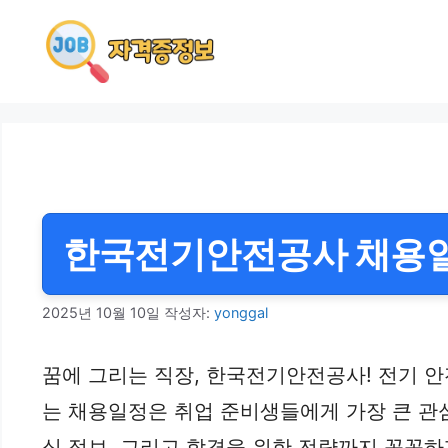
컨
텐
츠
로
건
너
뛰
기
한국전기안전공사 채용일
2025년 10월 10일
작성자:
yonggal
꿈에 그리는 직장, 한국전기안전공사! 전기 안
는 채용일정은 취업 준비생들에게 가장 큰 관
심 정보, 그리고 합격을 위한 전략까지 꼼꼼