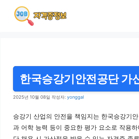
컨
텐
츠
로
건
너
뛰
기
한국승강기안전공단 가산점
2025년 10월 08일
작성자:
yonggal
승강기 산업의 안전을 책임지는 한국승강기안
과 어학 능력 등이 중요한 평가 요소로 작용
단 채용 시 가산점을 받을 수 있는 자격증 종