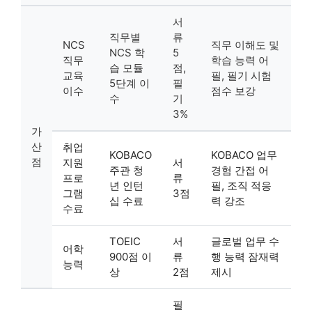
서
직무별
류
NCS
직무 이해도 및
NCS 학
5
직무
학습 능력 어
습 모듈
점,
교육
필, 필기 시험
5단계 이
필
이수
점수 보강
수
기
3%
가
산
취업
KOBACO
KOBACO 업무
점
지원
서
주관 청
경험 간접 어
프로
류
년 인턴
필, 조직 적응
그램
3점
십 수료
력 강조
수료
TOEIC
서
글로벌 업무 수
어학
900점 이
류
행 능력 잠재력
능력
상
2점
제시
필