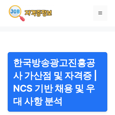
컨
텐
메
츠
로
뉴
건
너
뛰
기
한국방송광고진흥공
사 가산점 및 자격증 |
NCS 기반 채용 및 우
대 사항 분석