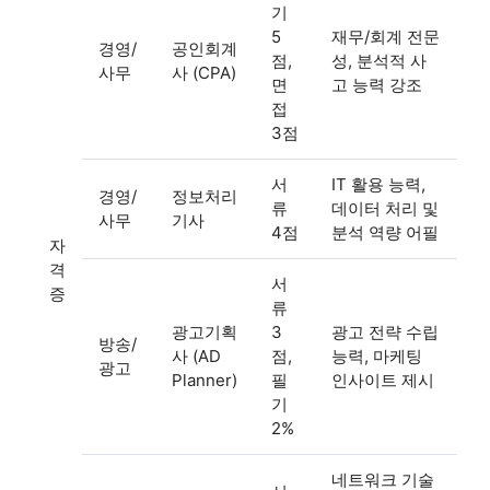
기
5
재무/회계 전문
경영/
공인회계
점,
성, 분석적 사
사무
사 (CPA)
면
고 능력 강조
접
3점
서
IT 활용 능력,
경영/
정보처리
류
데이터 처리 및
사무
기사
4점
분석 역량 어필
자
격
서
증
류
광고기획
3
광고 전략 수립
방송/
사 (AD
점,
능력, 마케팅
광고
Planner)
필
인사이트 제시
기
2%
네트워크 기술