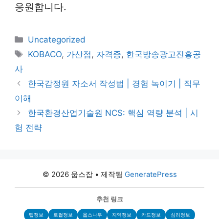
응원합니다.
카
Uncategorized
테
태
KOBACO
,
가산점
,
자격증
,
한국방송광고진흥공
고
그
사
리
한국감정원 자소서 작성법 | 경험 녹이기 | 직무
이해
한국환경산업기술원 NCS: 핵심 역량 분석 | 시
험 전략
© 2026 웁스잡
• 제작됨
GeneratePress
추천 링크
팁정보
로컬정보
웁스나우
지역정보
카드정보
심리정보