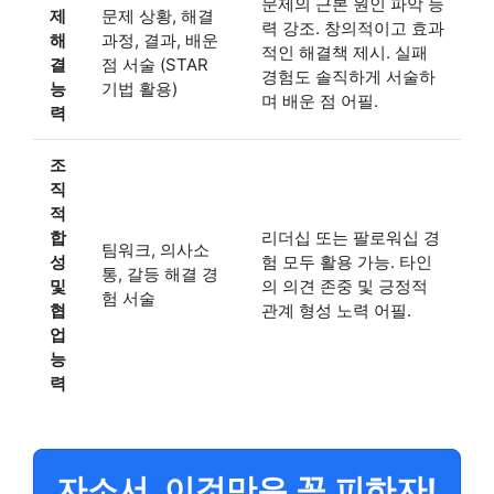
문제의 근본 원인 파악 능
제
문제 상황, 해결
력 강조. 창의적이고 효과
해
과정, 결과, 배운
적인 해결책 제시. 실패
결
점 서술 (STAR
경험도 솔직하게 서술하
능
기법 활용)
며 배운 점 어필.
력
조
직
적
합
리더십 또는 팔로워십 경
팀워크, 의사소
성
험 모두 활용 가능. 타인
통, 갈등 해결 경
및
의 의견 존중 및 긍정적
험 서술
협
관계 형성 노력 어필.
업
능
력
자소서, 이것만은 꼭 피하자!