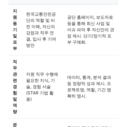
지
한국교통안전공
원
공단 홈페이지, 보도자료
단의 역할 및 비
동
등을 통해 최신 사업 및
전 이해, 자신의
기
이슈 파악 후 자신만의 관
강점과 직무 연
및
점 제시. 단기/장기적 포
결, 입사 후 기여
포
부 구체화.
방안
부
직
무
관
지원 직무 수행에
데이터, 통계, 분석 결과
련
필요한 지식, 기
등 정량적 성과 제시. 프
경
술, 경험 서술
로젝트명, 역할, 기간 명
험
(STAR 기법 활
확히 명시.
및
용)
역
량
문