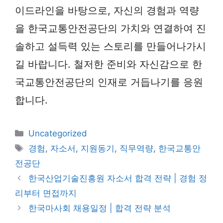
이드라인을 바탕으로, 자신의 경험과 역량
을 한국교통안전공단의 가치와 연결하여 진
솔하고 설득력 있는 스토리를 만들어나가시
길 바랍니다. 철저한 준비와 자신감으로 한
국교통안전공단의 인재로 거듭나기를 응원
합니다.
카
Uncategorized
테
태
경험
,
자소서
,
지원동기
,
직무역량
,
한국교통안
고
그
전공단
리
한국산업기술진흥원 자소서 합격 전략 | 경험 정
리부터 면접까지
한국마사회 채용일정 | 합격 전략 분석