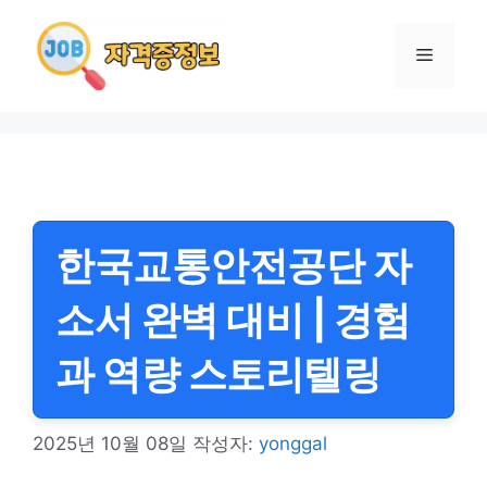
컨
텐
메
츠
로
뉴
건
너
뛰
기
한국교통안전공단 자
소서 완벽 대비 | 경험
과 역량 스토리텔링
2025년 10월 08일
작성자:
yonggal