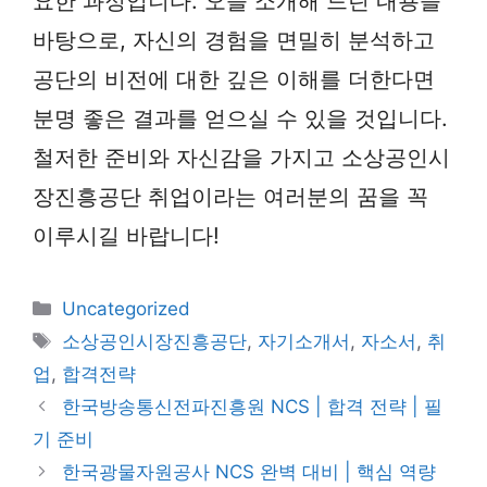
요한 과정입니다. 오늘 소개해 드린 내용을
바탕으로, 자신의 경험을 면밀히 분석하고
공단의 비전에 대한 깊은 이해를 더한다면
분명 좋은 결과를 얻으실 수 있을 것입니다.
철저한 준비와 자신감을 가지고 소상공인시
장진흥공단 취업이라는 여러분의 꿈을 꼭
이루시길 바랍니다!
카
Uncategorized
테
태
소상공인시장진흥공단
,
자기소개서
,
자소서
,
취
고
그
업
,
합격전략
리
한국방송통신전파진흥원 NCS | 합격 전략 | 필
기 준비
한국광물자원공사 NCS 완벽 대비 | 핵심 역량