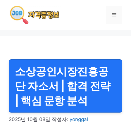
컨
텐
메
츠
로
뉴
건
너
뛰
기
소상공인시장진흥공
단 자소서 | 합격 전략
| 핵심 문항 분석
2025년 10월 08일
작성자:
yonggal